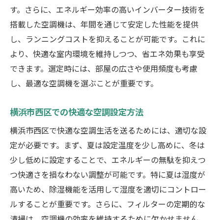
空調設備設置で気をつけるポイント横浜市西区
す。さらに、エネルギー効率の高いインバーター技術を
の視点から
搭載した空調機は、年間を通じて安定した性能を提供
設置場所の選定で避けるべきポイント
し、ランニングコストを抑えることが可能です。これに
配線工事と安全性の確保
より、快適な室内環境を維持しつつ、省エネ効果も享受
メンテナンスの容易さを考慮した設置
できます。選定時には、部屋の広さや使用頻度も考慮
し、最適な空調機を選ぶことが重要です。
地域特有の電力事情への対応策
設置時の騒音問題とその対策
横浜市西区での快適な空調設定方法
設置業者選びの重要性とその基準
横浜市西区で快適な空調生活を送るためには、適切な設
エネルギー効率を考えた横浜市西区での空調選
定が必要です。まず、夏は設定温度を少し高めに、冬は
び
少し低めに設定することで、エネルギーの無駄を抑えつ
エネルギースター認証の意味と重要性
つ快適さを損なわない調整が可能です。特に夏は湿度が
長期的なコスト削減を考慮した選び方
高いため、除湿機能を活用して湿度を適切にコントロー
省エネモードの活用法
ルすることが重要です。さらに、フィルターの定期的な
横浜市西区の節電対策と補助金情報
清掃は、空調機の効率を維持するために欠かせません。