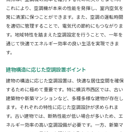
高効率空調機の選定基準
これにより、空調機が本来の性能を発揮し、室内空気を
常に清潔に保つことができます。また、空調の運転時間
エネルギー効率を高めるための運用方法
を適切に管理することで、電気代の節約にもつながりま
環境への配慮横浜市西区で選ぶべき空調機
す。地域特性を踏まえた空調設定を行うことで、一年を
エコロジカルな空調製品の特徴
通じて快適でエネルギー効率の良い生活を実現できま
環境に優しい冷媒の選択肢
す。
再生可能エネルギーを活用した空調システ
ム
建物構造に応じた空調設置ポイント
環境負荷軽減のためのインバーター技術
建物の構造に応じた空調設置は、快適な居住空間を確保
地域社会に貢献する持続可能な選び方
するために極めて重要です。特に横浜市西区では、古い
環境保護と快適性を両立するための選択肢
建築物や新築マンションなど、多種多様な建物が存在し
横浜市西区で快適な空調生活最新技術の活用法
ます。それぞれの特性に応じた空調設計が求められま
す。古い建物では、断熱性能が低い場合が多いため、エ
AI技術を用いた最適温度管理
ネルギー効率の高い空調設備が必要です。一方、新築マ
空調センサーで実現する効率的な運用