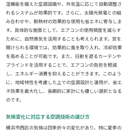
梅雨時の湿度対策に適した空調機能
湿機能を備えた空調設備や、外気温に応じて自動調整さ
夏季の高温対策を考慮した設置例
れるシステムが効果的です。さらに、太陽光発電との組
冬季の暖房効率を上げるための工夫
み合わせや、断熱材の効果的な使用も省エネに寄与しま
す。具体的な施策として、エアコンの使用頻度を減らす
季節ごとの空調運用マニュアル
ために、自然換気を活用することも考えられます。窓を
地元の気候データを活用した選び方
開けられる環境では、効果的に風を取り入れ、冷却効果
年間を通じて快適に過ごすための空調プラ
を高めることが可能です。また、日射を遮るカーテンや
ン
ブラインドを活用することで、エアコンの負担を軽減
し、エネルギー消費を抑えることができます。このよう
に、地域特性を考慮した上での空調設計と運用が、省エ
ネ効果を最大化し、長期的に家計にも優しい選択となる
のです。
気候変化に対応する空調技術の選び方
横浜市西区の気候は四季折々の変化があり、特に夏季の