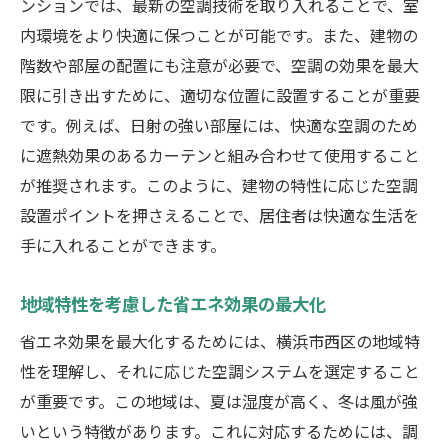
ンションでは、最新の空調技術を取り入れることで、室
リモートコントロールによる利便性の向上
内環境をより快適に保つことが可能です。また、建物の
フィルター交換時期の自動通知機能
階数や部屋の配置にも注意が必要で、空調の効果を最大
快適な睡眠環境を作るための機能
限に引き出すために、適切な位置に設置することが重要
季節ごとの最適運用ガイド
です。例えば、日射の強い部屋には、快適な空調のため
空調設備の選定横浜市西区での実用的アプロー
に遮熱効果のあるカーテンと組み合わせて使用すること
チ
が推奨されます。このように、建物の特性に応じた空調
適切な容量を選ぶためのポイント
設置ポイントを押さえることで、居住者は快適な生活を
手に入れることができます。
使用場所に応じた機種の選定
ランニングコストを抑えるための工夫
地域特性を考慮した省エネ効果の最大化
耐久性と保証期間の確認
省エネ効果を最大化するためには、横浜市西区の地域特
多様なニーズに応えるための選び方
性を理解し、それに応じた空調システムを選定すること
プロに相談する際のポイント
が重要です。この地域は、夏は湿度が高く、冬は風が強
横浜市西区の気候に最適な空調設置のヒント
いという特徴があります。これに対応するためには、調