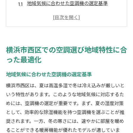
地域気候に合わせた空調機の選定基準
横浜市西区での快適な空調設定方法
建物構造に応じた空調設置ポイント
地域特性を考慮した省エネ効果の最大化
気候変化に対応する空調技術の選び方
横浜市西区での空調選び地域特性に合
地域密着型サービスの活用法
った最適化
最新空調技術で横浜市西区の住まいを快適に
地域気候に合わせた空調機の選定基準
最新のインバーター技術による省エネ効果
スマート空調システムの利便性
横浜市西区は、夏は高温多湿で冬は冷え込みが厳しいと
ヒートポンプ技術の活用法
いう特性があります。このような地域気候に対応するた
めには、空調機の選定が重要です。まず、夏の湿度対策
空調のリモート管理とそのメリット
として、効率的な除湿機能を持つ空調機を選ぶことが推
最新フィルター技術で実現する清潔な空気
奨されます。一方、冬の寒さには、速やかに部屋を暖め
快適環境を作るための新技術トレンド
ることができる暖房機能が優れたモデルが適していま