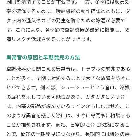
フィルター清掃が効率的な空調運転を支える理
周囲を清掃することが重要です。一方、冬季には暖房効
由
率を確保するために、暖房機能の動作確認とともに、ダ
クト内の湿気やカビの発生を防ぐための除湿が必要で
フィルター汚れが引き起こす問題点
す。これにより、各季節で空調機器が最適に機能し、故
清掃の頻度と効果的なタイミング
障リスクを低減させることができます。
フィルター交換と清掃のベストプラクティ
ス
異常音の原因と早期発見の方法
掃除後の空調効率の変化を実感する
空調機器から聞こえる異常音は、トラブルの前兆である
フィルター清掃にかかるコストとその価値
ことが多く、早期に対処することで大きな故障を防ぐこ
効果を高めるための清掃ツールと手法
とができます。例えば、シューシューという音は、冷媒
神奈川県特有の気候に合わせた空調設備の調整
の漏れを示している可能性があり、ガタガタという音
法
は、内部の部品が緩んでいるサインかもしれません。こ
湿度が高い時期の対策と設定方法
のような異音を感じた際には、すぐに専門家に相談する
寒暖差が激しい季節の調整テクニック
ことが推奨されます。また、日常的に音に敏感になるこ
とで、問題の早期発見につながり、長期的には機器の寿
神奈川県の気候データを基にした最適化