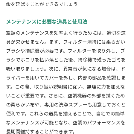
命を延ばすことができるでしょう。
地域特有のトラブル事例とその対策
気候変動が空調機器に与える影響
メンテナンスに必要な道具と使用法
地域に根ざした空調のカスタマイズ法
空調のメンテナンスを効率よく行うためには、適切な道
快適な住環境を維持するための空調機器の更新
具が欠かせません。まず、フィルター清掃には柔らかい
タイミング
ブラシや掃除機が必要です。フィルターを取り外し、ブ
更新が必要なサインと判断基準
ラシでホコリを払い落とした後、掃除機で残ったゴミを
新しい空調機器の選び方と導入手順
吸い取りましょう。次に、異常音が気になる場合は、ド
古い機器の廃棄とリサイクルの方法
ライバーを用いてカバーを外し、内部の部品を確認しま
更新によるエネルギー効率の向上
す。この際、取り扱い説明書に従い、無理に力を加えな
いことが重要です。さらに、空調機器の外部を拭くため
更新時に考慮すべき技術革新とトレンド
の柔らかい布や、専用の洗浄スプレーも用意しておくと
長期的視点で見た更新のメリット
便利です。これらの道具を揃えることで、自宅での簡単
なメンテナンスが可能となり、空調のパフォーマンスを
長期間維持することができます。