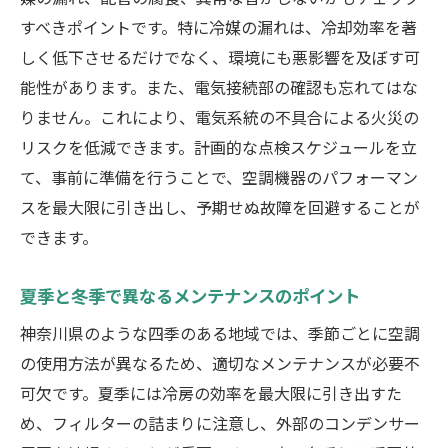
め
すべきポイントです。特に冷媒の漏れは、冷却効率を著
使用頻度に応じたメンテナンスの頻度
しく低下させるだけでなく、環境にも悪影響を及ぼす可
劣化を防ぐための周辺環境の整え方
能性があります。また、電気接続部の確認も忘れてはな
日常的なケアの具体的な方法
りません。これにより、電気系統の不具合による火災の
リスクを低減できます。計画的な点検スケジュールを立
機器の状態を把握するための記録法
て、事前に準備を行うことで、空調機器のパフォーマン
専門家による迅速な対応で空調トラブルを回避
スを最大限に引き出し、予期せぬ故障を回避することが
する
できます。
プロに頼むべきタイミングの見極め方
専門業者の選び方と依頼の流れ
夏季と冬季で異なるメンテナンスのポイント
迅速な対応が持つトラブル軽減効果
神奈川県のような四季のある地域では、季節ごとに空調
見積もりから修理までの流れを知る
の使用方法が異なるため、適切なメンテナンスが必要不
専門家に聞いておくべき重要ポイント
可欠です。夏季には冷房の効率を最大限に引き出すた
トラブル予防のためのプロアドバイス
め、フィルターの詰まりに注意し、外部のコンデンサー