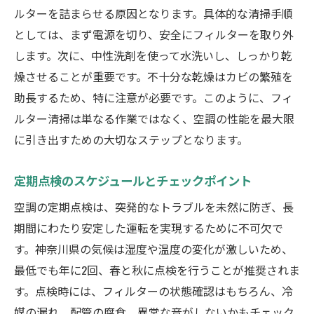
ルターを詰まらせる原因となります。具体的な清掃手順
地域特有の気候に対応する管理法
としては、まず電源を切り、安全にフィルターを取り外
異常音や冷却性能低下の早期発見が快適生活の
します。次に、中性洗剤を使って水洗いし、しっかり乾
鍵
燥させることが重要です。不十分な乾燥はカビの繁殖を
異常音の種類とそれぞれの危険性
助長するため、特に注意が必要です。このように、フィ
冷却機能の低下を見極めるサイン
ルター清掃は単なる作業ではなく、空調の性能を最大限
異常が発生した際の応急処置方法
に引き出すための大切なステップとなります。
異常音が与える空調機器への影響
定期点検のスケジュールとチェックポイント
冷却性能維持のための日常点検法
空調の定期点検は、突発的なトラブルを未然に防ぎ、長
早期発見と迅速対応がもたらす利点
期間にわたり安定した運転を実現するために不可欠で
空調機器を長持ちさせるための日常的なケアの
す。神奈川県の気候は湿度や温度の変化が激しいため、
重要性
最低でも年に2回、春と秋に点検を行うことが推奨されま
毎日の簡単な掃除が寿命を延ばす理由
す。点検時には、フィルターの状態確認はもちろん、冷
定期的なプロフェッショナルチェックの勧
媒の漏れ、配管の腐食、異常な音がしないかもチェック