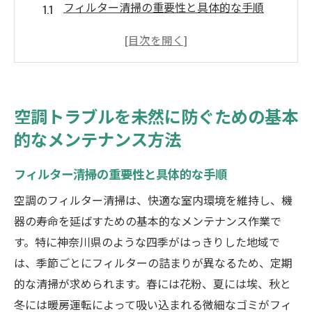
フィルター清掃の重要性と具体的な手順
定期点検のスケジュールとチェックポイン
ト
夏季と冬季で異なるメンテナンスのポイン
ト
空調トラブルを未然に防ぐための基本
異常音の原因と早期発見の方法
的なメンテナンス方法
メンテナンスに必要な道具と使用法
DIYメンテナンスのメリットと注意点
フィルター清掃の重要性と具体的な手順
神奈川県での四季に応じた空調管理のポイント
空調のフィルター清掃は、快適な室内環境を維持し、機
春における空調準備の始め方
器の寿命を延ばすための基本的なメンテナンス作業で
夏の暑さ対策と効率的な冷房使用法
す。特に神奈川県のような四季がはっきりした地域で
秋の空調機器のトラブル予防策
は、季節ごとにフィルターの詰まりが異なるため、定期
的な清掃が求められます。春には花粉、夏には埃、秋と
冬の暖房効率を高めるテクニック
冬には暖房運転によって吸い込まれる微細なゴミがフィ
季節ごとの空調設定の最適化