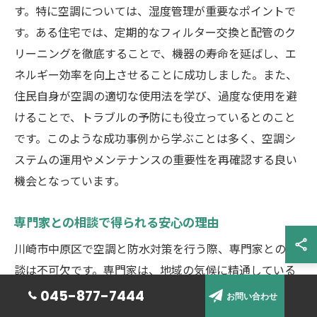
す。特に空調については、湿度管理が重要なポイントで
す。ある住宅では、定期的なフィルター交換と配管のク
リーニングを徹底することで、機器の寿命を延ばし、エ
ネルギー効率を向上させることに成功しました。また、
住民自身が空調の適切な使用法を学び、過度な使用を避
けることで、トラブルの予防にも役立っているとのこと
です。このような成功事例から学ぶことは多く、空調シ
ステムの運用やメンテナンスの重要性を再確認する良い
機会となっています。
専門家との相談で得られる安心の理由
川崎市中原区で空調と防水対策を行う際、専門家との相
談は不可欠です。専門家は、地域の気候に精通している
ため、適切な対策を提案することができます。例えば、
045-877-7444
お問い合わせ
湿度が高い夏場には、適切な除湿機能を持つ空調機器の