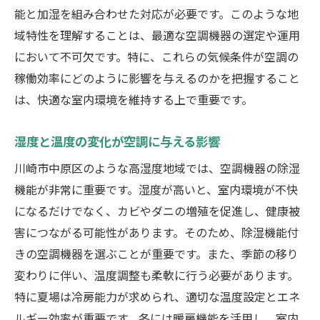
能と加湿を組み合わせた対応が必要です。このような地
DIYでできる簡単なメンテナンス術
域特性を理解することは、最適な空調機器の選定や運用
空調メンテナンスにおけるよくある質問
において不可欠です。特に、これらの気候条件が空調の
空調トラブルを未然に防ぐための地域に根ざし
稼働効率にどのように影響を与えるのかを把握すること
たポイント
は、快適な室内環境を維持する上で重要です。
よくある空調トラブルとその予防策
地域特性を考慮した空調システムの選び方
湿度と温度の変化が空調に与える影響
空調トラブルの早期発見と対処法
川崎市中原区のような高湿度地域では、空調機器の除湿
トラブルを防ぐための日常的な対策
機能が非常に重要です。湿度が高いと、室内環境が不快
空調トラブル時の迅速な対応マニュアル
になるだけでなく、カビやダニの増殖を促進し、健康被
害につながる可能性があります。そのため、除湿機能付
地域住民と共有するトラブル防止経験談
きの空調機器を選ぶことが重要です。また、季節の移り
川崎市中原区の住環境を快適に保つ空調と防水
変わりに伴い、温度調整も柔軟に行う必要があります。
の最新技術
特に夏場は冷房能力が求められ、適切な温度設定とエネ
新技術で進化する空調システム
ルギー効率が重要です。冬には暖房機能を活用し、室内