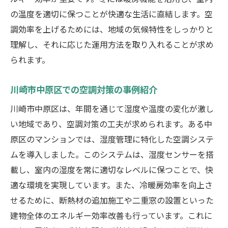
防水技術の最前線とは？
の温度を適切に保つことが快適な生活に直結します。空
最新技術を活用した効果的な湿気対策
調効率を上げるためには、地域の気候特性をしっかりと
空調効率を向上させるテクノロジー
理解し、それに応じた運用方法を取り入れることが求め
防水施工の新しいアプローチ
られます。
革新的技術がもたらす住環境改善事例
川崎市中原区での空調対策の事例紹介
空調と防水の専門家が教える川崎市での効果的
対策
川崎市中原区は、年間を通じて湿度や温度の変化が激し
い地域であり、空調対策の工夫が求められます。ある中
専門家が推奨する空調対策とは
原区のマンションでは、湿度管理に特化した空調システ
防水対策のプロが語る効果的な方法
ムを導入しました。このシステムは、湿度センサーを搭
専門知識を活かした空調メンテナンスのコ
載し、室内の湿度を常に適切なレベルに保つことで、快
ツ
適な環境を実現しています。また、冷暖房効率を向上さ
専門家による具体的なアドバイス
せるために、断熱材の追加施工や二重窓の設置といった
川崎市での成功事例から学ぶ対策法
建物全体のエネルギー効率改善も行っています。これに
専門家との相談で得られる安心の理由