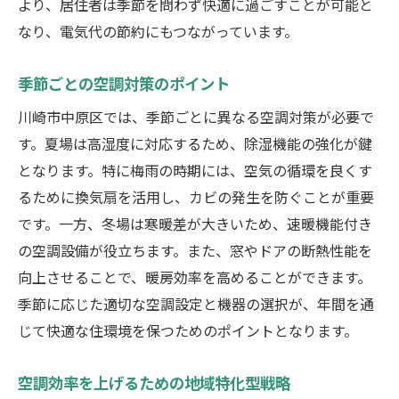
より、居住者は季節を問わず快適に過ごすことが可能と
川崎市特有の気候対応型空調システムの選び方
なり、電気代の節約にもつながっています。
気候に適した空調システムの選定基準
季節ごとの空調対策のポイント
地域特性にあった空調システムの種類
川崎市中原区では、季節ごとに異なる空調対策が必要で
選ぶ際に注意すべきポイント
す。夏場は高湿度に対応するため、除湿機能の強化が鍵
川崎市内での導入事例とその効果
となります。特に梅雨の時期には、空気の循環を良くす
専門家の視点から見るシステム選び
るために換気扇を活用し、カビの発生を防ぐことが重要
住民からのフィードバックを反映した選定
です。一方、冬場は寒暖差が大きいため、速暖機能付き
方法
の空調設備が役立ちます。また、窓やドアの断熱性能を
空調設備の耐久性を高めるための維持管理法
向上させることで、暖房効率を高めることができます。
耐久性を高めるための基本的なメンテナン
季節に応じた適切な空調設定と機器の選択が、年間を通
ス方法
じて快適な住環境を保つためのポイントとなります。
長寿命化のための具体的なケア手順
空調効率を上げるための地域特化型戦略
専門家が教える設備寿命を延ばすポイント