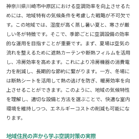
耐久性を左右する外的要因とその対策
神奈川県川崎市中原区における空調効率を向上させるた
めには、地域特有の気候条件を考慮した戦略が不可欠で
最新技術を取り入れた維持管理方法
す。この地域では、湿度が高く蒸し暑い夏と、寒さが厳
長期的に設備の品質を保つためのコツ
しい冬が特徴です。そこで、季節ごとに空調設備の効率
トラブルゼロを目指す川崎市での空調と防水の
的な運用を目指すことが重要です。まず、夏場は空気の
実践術
流れを整えるために遮熱カーテンや断熱フィルムを活用
トラブルゼロを実現するための具体的手法
し、冷房効率を高めます。これにより冷房機器の消費電
実践的な防水対策のステップ
力を削減し、長期的な節約に繋がります。一方、冬場に
効果の高い空調の実践テクニック
は断熱シートを活用して熱の逃げを防ぎ、暖房効率を向
日常的に行うべき予防策一覧
上させることができます。このように、地域の気候特性
を理解し、適切な設備と方法を選ぶことで、快適な室内
住環境を守るための実践的アドバイス
環境を維持しつつ、エネルギーコストの削減も可能にな
成功事例に学ぶトラブルゼロの秘訣
ります。
地域住民の声から学ぶ空調対策の実際